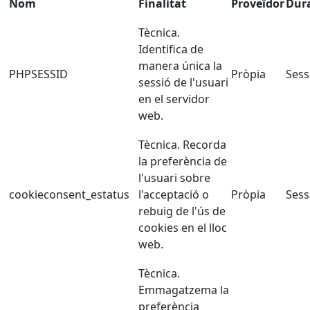
Nom
Finalitat
Proveïdor
Dur
Tècnica.
Identifica de
manera única la
PHPSESSID
Pròpia
Sess
sessió de l'usuari
en el servidor
web.
Tècnica. Recorda
la preferència de
l'usuari sobre
cookieconsent_estatus
l'acceptació o
Pròpia
Sess
rebuig de l'ús de
cookies en el lloc
web.
Tècnica.
Emmagatzema la
preferència