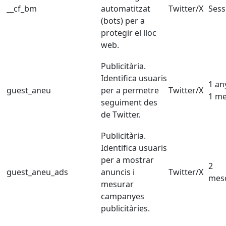
__cf_bm
automatitzat
Twitter/X
Sess
(bots) per a
protegir el lloc
web.
Publicitària.
Identifica usuaris
1 any
guest_aneu
per a permetre
Twitter/X
1 m
seguiment des
de Twitter.
Publicitària.
Identifica usuaris
per a mostrar
2
guest_aneu_ads
anuncis i
Twitter/X
mes
mesurar
campanyes
publicitàries.