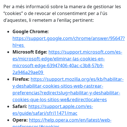
Per a més informació sobre la manera de gestionar les
“cookies” o de revocar el consentiment per a l'ús
d'aquestes, li remetem a l'enllaç pertinent:
Google Chrome:
https://support.google.com/chrome/answer/95647?
hl=es
Microsoft Edge:
https://support.microsoft.com/es-
es/microsoft-edge/eliminar-las-cookies-en-
microsoft-edge-63947406-40ac-c3b8-57b9-
2a946a29ae09
Firefox:
https://support.mozilla.org/es/kb/habilitar-
y-deshabilitar-cookies-sitios-web-rastrear-
preferencias?redirectslug=habilitar-y-deshabilitar-
cookies-que-los-sitios-we&redirectlocale=es
Safari:
https://support.apple.com/es-
es/guide/safari/sfri11471/mac
Opera:
https://help.opera.com/en/latest/web-
preferences/#cookies