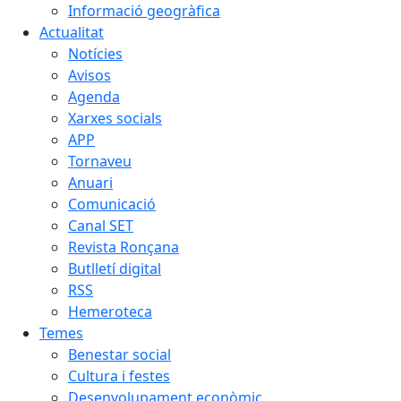
Informació geogràfica
Actualitat
Notícies
Avisos
Agenda
Xarxes socials
APP
Tornaveu
Anuari
Comunicació
Canal SET
Revista Ronçana
Butlletí digital
RSS
Hemeroteca
Temes
Benestar social
Cultura i festes
Desenvolupament econòmic