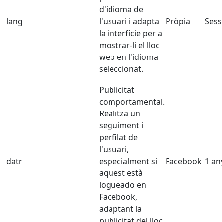
d'idioma de
lang
l'usuari i adapta
Pròpia
Sess
la interfície per a
mostrar-li el lloc
web en l'idioma
seleccionat.
Publicitat
comportamental.
Realitza un
seguiment i
perfilat de
l'usuari,
datr
especialment si
Facebook
1 an
aquest està
logueado en
Facebook,
adaptant la
publicitat del lloc