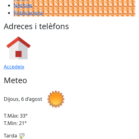
Notícies
Publicacions
Adreces i telèfons
Accedeix
Meteo
Dijous, 6 d’agost
D
T.Màx: 33°
T
T.Min: 21°
T
Tarda
T