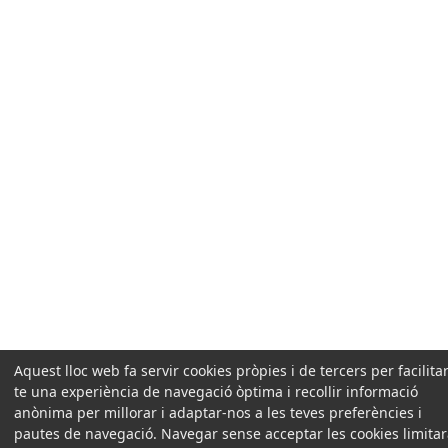
Aquest lloc web fa servir cookies pròpies i de tercers per facilitar
te una experiència de navegació òptima i recollir informació
anònima per millorar i adaptar-nos a les teves preferències i
pautes de navegació. Navegar sense acceptar les cookies limita