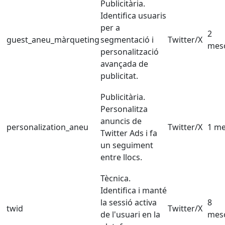
Publicitària.
Identifica usuaris
per a
2
guest_aneu_màrqueting
segmentació i
Twitter/X
mes
personalització
avançada de
publicitat.
Publicitària.
Personalitza
anuncis de
personalization_aneu
Twitter/X
1 m
Twitter Ads i fa
un seguiment
entre llocs.
Tècnica.
Identifica i manté
la sessió activa
8
twid
Twitter/X
de l'usuari en la
mes