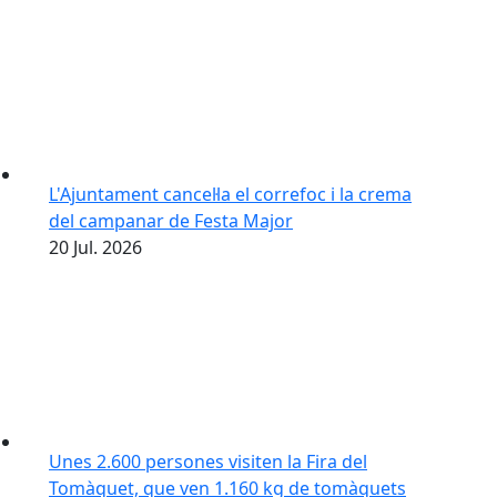
L'Ajuntament cancel·la el correfoc i la crema
del campanar de Festa Major
20
Jul.
2026
Unes 2.600 persones visiten la Fira del
Tomàquet, que ven 1.160 kg de tomàquets