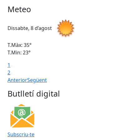
Meteo
Dissabte, 8 d’agost
Di
T.Màx: 35°
T.M
T.Min: 23°
T.M
1
2
Anterior
Següent
Butlletí digital
Subscriu-te