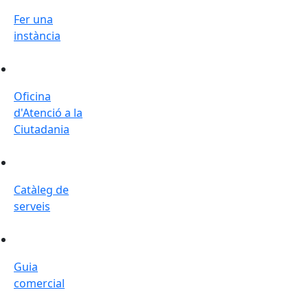
Fer una
instància
Oficina d'Atenció a la Ciutadania
Oficina
d'Atenció a la
Ciutadania
Catàleg de serveis
Catàleg de
serveis
Guia comercial
Guia
comercial