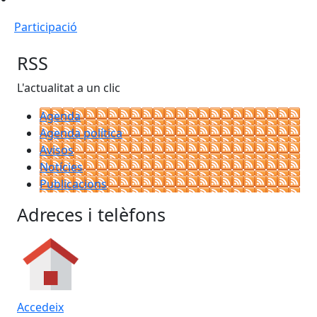
Participació
RSS
L'actualitat a un clic
Agenda
Agenda política
Avisos
Notícies
Publicacions
Adreces i telèfons
Accedeix