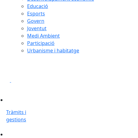
Educació
Esports
Govern
Joventut
Medi Ambient
Participació
Urbanisme i habitatge
Pla d'actuació de mandat
Play
Play
Anterior
Següent
Tràmits i gestions
Tràmits i
gestions
Fer una instància