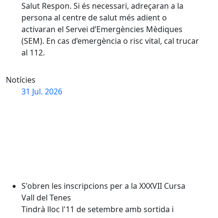
Salut Respon. Si és necessari, adreçaran a la
persona al centre de salut més adient o
activaran el Servei d’Emergències Mèdiques
(SEM). En cas d’emergència o risc vital, cal trucar
al 112.
Notícies
S'obren les inscripcions per a la XXXVII Cursa Vall del
31
Jul.
2026
S'obren les inscripcions per a la XXXVII Cursa
Vall del Tenes
Tindrà lloc l'11 de setembre amb sortida i