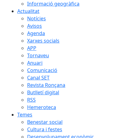
Informació geogràfica
Actualitat
Notícies
Avisos
Agenda
Xarxes socials
APP
Tornaveu
Anuari
Comunicació
Canal SET
Revista Ronçana
Butlletí digital
RSS
Hemeroteca
Temes
Benestar social
Cultura i festes
Desenvolupament econòmic