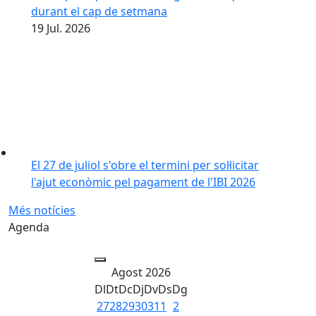
durant el cap de setmana
19
Jul.
2026
El 27 de juliol s'obre el termini per sol·licitar
l'ajut econòmic pel pagament de l'IBI 2026
Més notícies
Agenda
Agost 2026
Dl
Dt
Dc
Dj
Dv
Ds
Dg
27
28
29
30
31
1
2