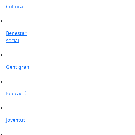
Cultura
Benestar social
Benestar
social
Gent gran
Gent gran
Educació
Educació
Joventut
Joventut
Participació