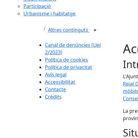
Participació
Urbanisme i habitatge
Altres continguts
Ac
Canal de denúncies (Llei
2/2023)
Política de cookies
Int
Política de privacitat
Avís legal
L'Ajun
Accessibilitat
Reial 
Contacte
mòbils
Crèdits
Consel
La pre
provin
Sit