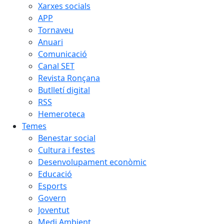
Xarxes socials
APP
Tornaveu
Anuari
Comunicació
Canal SET
Revista Ronçana
Butlletí digital
RSS
Hemeroteca
Temes
Benestar social
Cultura i festes
Desenvolupament econòmic
Educació
Esports
Govern
Joventut
Medi Ambient