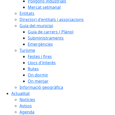
Polígons industrials
Mercat setmanal
Entitats
Directori d'entitats i associacions
Guia del municipi
Guia de carrers / Plànol
Subministraments
Emergències
Turisme
Festes i fires
Llocs d'interès
Rutes
On dormir
On menjar
Informació geogràfica
Actualitat
Notícies
Avisos
Agenda