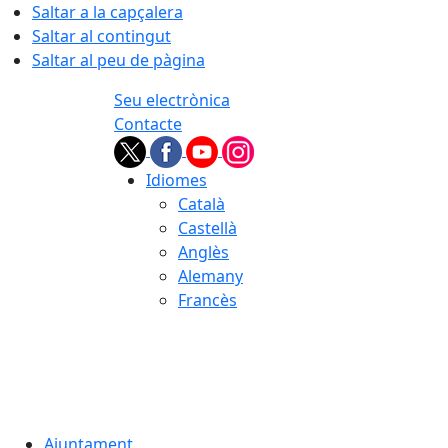
Saltar a la capçalera
Saltar al contingut
Saltar al peu de pàgina
Seu electrònica
Contacte
Idiomes
Català
Castellà
Anglès
Alemany
Francès
07.08.2026 | 05:04
Ajuntament