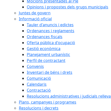
Mocions presentades al Ple
Opinions i propostes dels grups municipals
Juntes de govern
Informació oficial
Tauler d'anuncis i edictes
Ordenances i reglaments
Ordenances fiscals
Oferta pública d'ocupació
Gestió econòmica
Planejament urbanístic
Perfil de contractant
Convenis
Inventari de béns i drets
Comunicació
Calendaris
Contractació
Resolucions administratives i judicials rellev
Plans, campanyes i programes
Resolucions i decrets