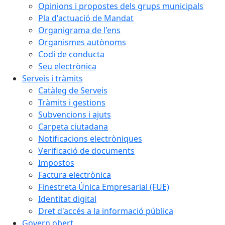
Opinions i propostes dels grups municipals
Pla d'actuació de Mandat
Organigrama de l'ens
Organismes autònoms
Codi de conducta
Seu electrònica
Serveis i tràmits
Catàleg de Serveis
Tràmits i gestions
Subvencions i ajuts
Carpeta ciutadana
Notificacions electròniques
Verificació de documents
Impostos
Factura electrònica
Finestreta Única Empresarial (FUE)
Identitat digital
Dret d'accés a la informació pública
Govern obert