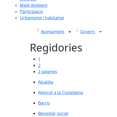
Medi Ambient
Participació
Urbanisme i habitatge
Ajuntament
Govern
Regidories
1
2
2 pàgines
Alcaldia
Atenció a la Ciutadania
Barris
Benestar social