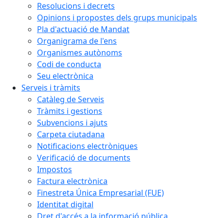
Resolucions i decrets
Opinions i propostes dels grups municipals
Pla d'actuació de Mandat
Organigrama de l'ens
Organismes autònoms
Codi de conducta
Seu electrònica
Serveis i tràmits
Catàleg de Serveis
Tràmits i gestions
Subvencions i ajuts
Carpeta ciutadana
Notificacions electròniques
Verificació de documents
Impostos
Factura electrònica
Finestreta Única Empresarial (FUE)
Identitat digital
Dret d'accés a la informació pública