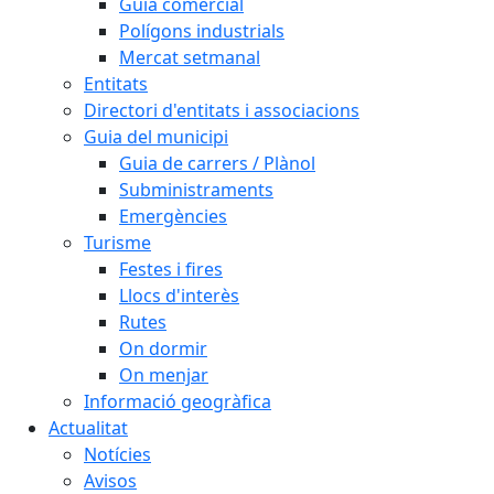
Guia comercial
Polígons industrials
Mercat setmanal
Entitats
Directori d'entitats i associacions
Guia del municipi
Guia de carrers / Plànol
Subministraments
Emergències
Turisme
Festes i fires
Llocs d'interès
Rutes
On dormir
On menjar
Informació geogràfica
Actualitat
Notícies
Avisos