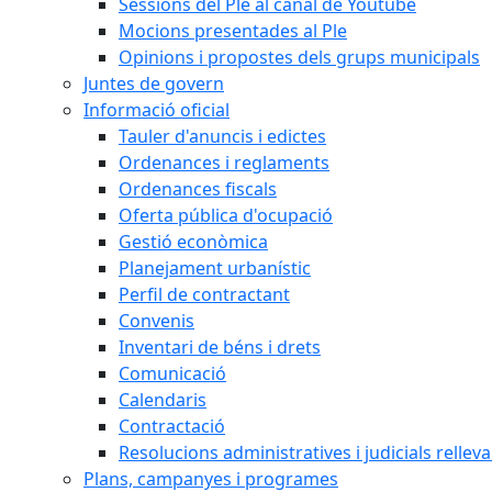
Sessions del Ple al canal de Youtube
Mocions presentades al Ple
Opinions i propostes dels grups municipals
Juntes de govern
Informació oficial
Tauler d'anuncis i edictes
Ordenances i reglaments
Ordenances fiscals
Oferta pública d'ocupació
Gestió econòmica
Planejament urbanístic
Perfil de contractant
Convenis
Inventari de béns i drets
Comunicació
Calendaris
Contractació
Resolucions administratives i judicials rellev
Plans, campanyes i programes