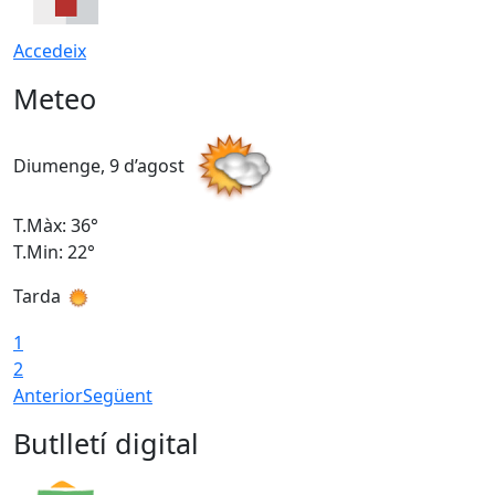
Accedeix
Meteo
Diumenge, 9 d’agost
D
T.Màx: 36°
T
T.Min: 22°
T
Tarda
T
1
2
Anterior
Següent
Butlletí digital