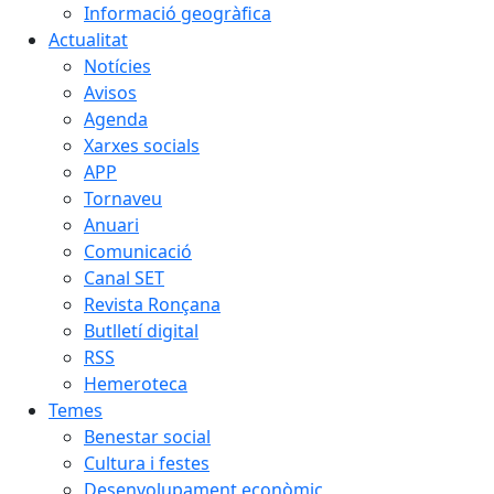
Informació geogràfica
Actualitat
Notícies
Avisos
Agenda
Xarxes socials
APP
Tornaveu
Anuari
Comunicació
Canal SET
Revista Ronçana
Butlletí digital
RSS
Hemeroteca
Temes
Benestar social
Cultura i festes
Desenvolupament econòmic