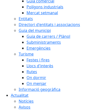
Guia comercial
Polígons industrials
Mercat setmanal
Entitats
Directori d'entitats i associacions
Guia del municipi
Guia de carrers / Plànol
Subministraments
Emergències
Turisme
Festes i fires
Llocs d'interès
Rutes
On dormir
On menjar
Informació geogràfica
Actualitat
Notícies
Avisos