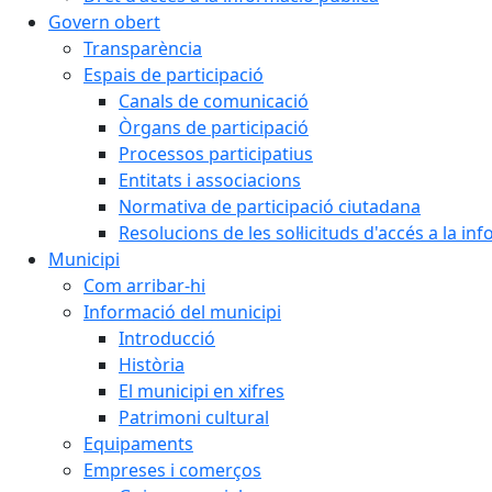
Govern obert
Transparència
Espais de participació
Canals de comunicació
Òrgans de participació
Processos participatius
Entitats i associacions
Normativa de participació ciutadana
Resolucions de les sol·licituds d'accés a la in
Municipi
Com arribar-hi
Informació del municipi
Introducció
Història
El municipi en xifres
Patrimoni cultural
Equipaments
Empreses i comerços