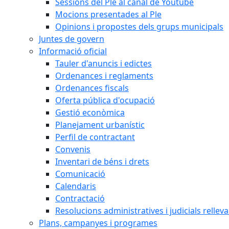
Sessions del Ple al canal de Youtube
Mocions presentades al Ple
Opinions i propostes dels grups municipals
Juntes de govern
Informació oficial
Tauler d'anuncis i edictes
Ordenances i reglaments
Ordenances fiscals
Oferta pública d'ocupació
Gestió econòmica
Planejament urbanístic
Perfil de contractant
Convenis
Inventari de béns i drets
Comunicació
Calendaris
Contractació
Resolucions administratives i judicials rellev
Plans, campanyes i programes