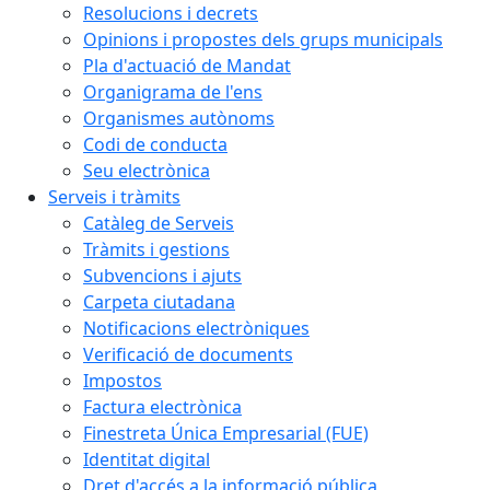
Resolucions i decrets
Opinions i propostes dels grups municipals
Pla d'actuació de Mandat
Organigrama de l'ens
Organismes autònoms
Codi de conducta
Seu electrònica
Serveis i tràmits
Catàleg de Serveis
Tràmits i gestions
Subvencions i ajuts
Carpeta ciutadana
Notificacions electròniques
Verificació de documents
Impostos
Factura electrònica
Finestreta Única Empresarial (FUE)
Identitat digital
Dret d'accés a la informació pública