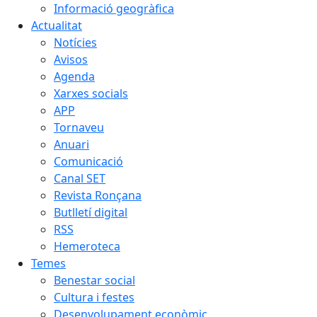
Informació geogràfica
Actualitat
Notícies
Avisos
Agenda
Xarxes socials
APP
Tornaveu
Anuari
Comunicació
Canal SET
Revista Ronçana
Butlletí digital
RSS
Hemeroteca
Temes
Benestar social
Cultura i festes
Desenvolupament econòmic