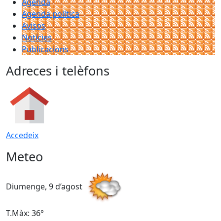
Agenda
Agenda política
Avisos
Notícies
Publicacions
Adreces i telèfons
Accedeix
Meteo
Diumenge, 9 d’agost
D
T.Màx: 36°
T