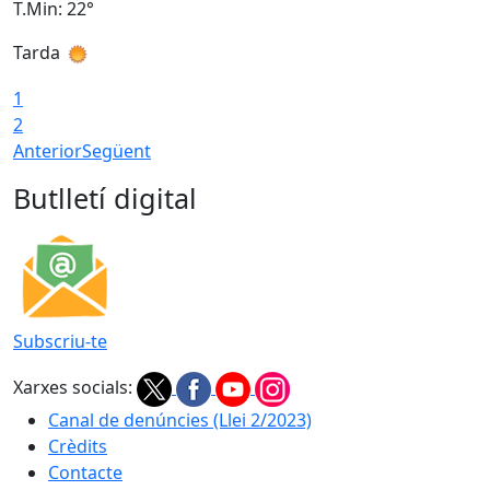
T.Min: 22°
T
Tarda
T
1
2
Anterior
Següent
Butlletí digital
Subscriu-te
Xarxes socials:
Canal de denúncies (Llei 2/2023)
Crèdits
Contacte