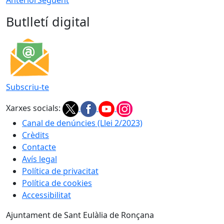
Anterior
Següent
Butlletí digital
Subscriu-te
Xarxes socials:
Canal de denúncies (Llei 2/2023)
Crèdits
Contacte
Avís legal
Política de privacitat
Política de cookies
Accessibilitat
Ajuntament de Sant Eulàlia de Ronçana