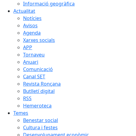
Informació geogràfica
Actualitat
Notícies
Avisos
Agenda
Xarxes socials
APP
Tornaveu
Anuari
Comunicació
Canal SET
Revista Ronçana
Butlletí digital
RSS
Hemeroteca
Temes
Benestar social
Cultura i festes
Desenvolupament econòmic