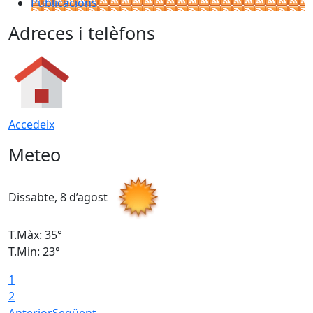
Publicacions
Adreces i telèfons
Accedeix
Meteo
Dissabte, 8 d’agost
D
T.Màx: 35°
T
T.Min: 23°
T
1
2