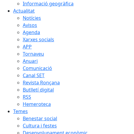
Informació geogràfica
Actualitat
Notícies
Avisos
Agenda
Xarxes socials
APP
Tornaveu
Anuari
Comunicació
Canal SET
Revista Ronçana
Butlletí digital
RSS
Hemeroteca
Temes
Benestar social
Cultura i festes
Desenvolupament econòmic