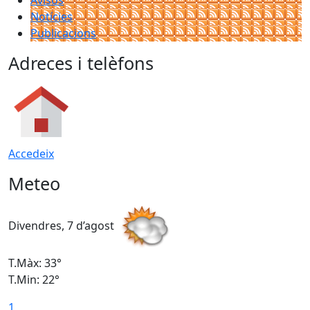
Avisos
Notícies
Publicacions
Adreces i telèfons
Accedeix
Meteo
Divendres, 7 d’agost
D
T.Màx: 33°
T
T.Min: 22°
T
1