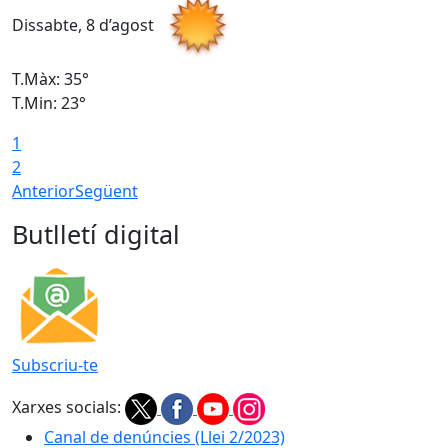
Dissabte, 8 d’agost
D
T.Màx: 35°
T
T.Min: 23°
T
1
2
Anterior
Següent
Butlletí digital
Subscriu-te
Xarxes socials:
Canal de denúncies (Llei 2/2023)