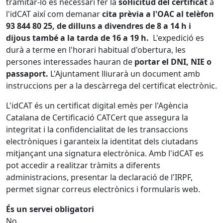
tramitar-lo és necessari fer la
sol·licitud del certificat
a
l'idCAT així com demanar
cita prèvia a l'OAC
al telèfon
93 844 80 25
, de dilluns a divendres de 8 a 14 h i
dijous també a la tarda de 16 a 19 h.
L'expedició es
durà a terme en l'horari habitual d'obertura, les
persones interessades hauran de
portar el DNI, NIE o
passaport.
L'Ajuntament lliurarà un document amb
instruccions per a la descàrrega del certificat electrònic.
L'idCAT és un certificat digital emès per l'Agència
Catalana de Certificació CATCert que assegura la
integritat i la confidencialitat de les transaccions
electròniques i garanteix la identitat dels ciutadans
mitjançant una signatura electrònica. Amb l'idCAT es
pot accedir a realitzar tràmits a diferents
administracions, presentar la declaració de l'IRPF,
permet signar correus electrònics i formularis web.
És un servei obligatori
No