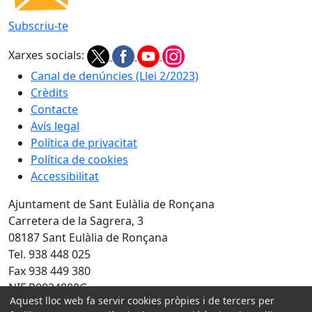
Subscriu-te
Xarxes socials:
Canal de denúncies (Llei 2/2023)
Crèdits
Contacte
Avís legal
Política de privacitat
Política de cookies
Accessibilitat
Ajuntament de Sant Eulàlia de Ronçana
Carretera de la Sagrera, 3
08187 Sant Eulàlia de Ronçana
Tel. 938 448 025
Fax 938 449 380
NIF P0824800G
Aquest lloc web fa servir cookies pròpies i de tercers per