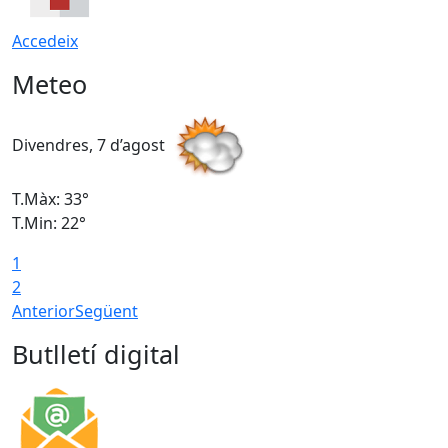
Accedeix
Meteo
Divendres, 7 d’agost
D
T.Màx: 33°
T
T.Min: 22°
T
1
2
Anterior
Següent
Butlletí digital