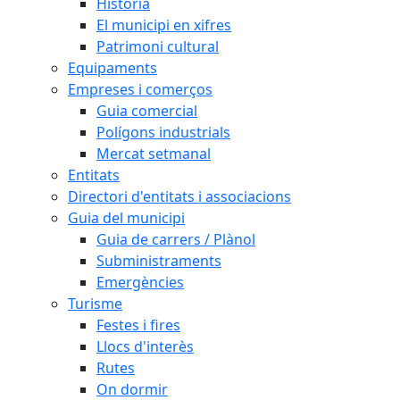
Història
El municipi en xifres
Patrimoni cultural
Equipaments
Empreses i comerços
Guia comercial
Polígons industrials
Mercat setmanal
Entitats
Directori d'entitats i associacions
Guia del municipi
Guia de carrers / Plànol
Subministraments
Emergències
Turisme
Festes i fires
Llocs d'interès
Rutes
On dormir