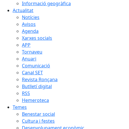
Informació geogràfica
Actualitat
Notícies
Avisos
Agenda
Xarxes socials
APP
Tornaveu
Anuari
Comunicació
Canal SET
Revista Ronçana
Butlletí digital
RSS
Hemeroteca
Temes
Benestar social
Cultura i festes
Desenvolupament econòmic