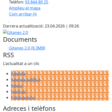
Telèfon:
93 844 80 25
Amplieu el mapa
Com arribar-hi
Leaflet
| ©
OpenStreetMap
contributors
Facebook
X
+
Darrera actualització: 23.04.2026 | 09:26
−
Gitanes 2.0
Documents
Gitanes 2.0
(8.3MB)
RSS
L'actualitat a un clic
Agenda
Agenda política
Avisos
Notícies
Publicacions
Adreces i telèfons