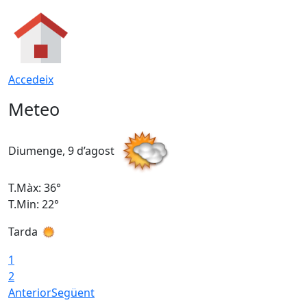
Accedeix
Meteo
Diumenge, 9 d’agost
D
T.Màx: 36°
T
T.Min: 22°
T
Tarda
T
1
2
Anterior
Següent