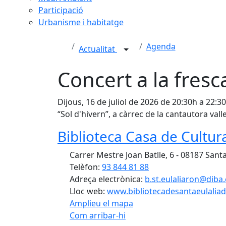
Participació
Urbanisme i habitatge
Agenda
Actualitat
Concert a la fresc
Dijous, 16 de juliol de 2026 de 20:30h a 22:3
“Sol d'hivern”, a càrrec de la cantautora val
Biblioteca Casa de Cultura
Carrer Mestre Joan Batlle, 6 - 08187 Sant
Telèfon:
93 844 81 88
Adreça electrònica:
b.st.eulaliaron@diba.
Lloc web:
www.bibliotecadesantaeulaliad
Amplieu el mapa
Com arribar-hi