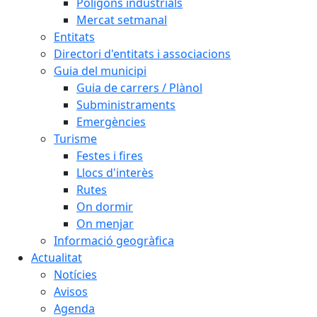
Polígons industrials
Mercat setmanal
Entitats
Directori d'entitats i associacions
Guia del municipi
Guia de carrers / Plànol
Subministraments
Emergències
Turisme
Festes i fires
Llocs d'interès
Rutes
On dormir
On menjar
Informació geogràfica
Actualitat
Notícies
Avisos
Agenda