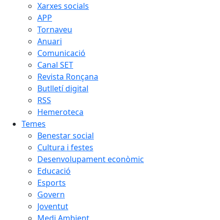
Xarxes socials
APP
Tornaveu
Anuari
Comunicació
Canal SET
Revista Ronçana
Butlletí digital
RSS
Hemeroteca
Temes
Benestar social
Cultura i festes
Desenvolupament econòmic
Educació
Esports
Govern
Joventut
Medi Ambient