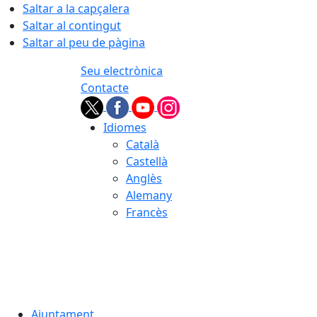
Saltar a la capçalera
Saltar al contingut
Saltar al peu de pàgina
Seu electrònica
Contacte
Idiomes
Català
Castellà
Anglès
Alemany
Francès
06.08.2026 | 11:32
Ajuntament