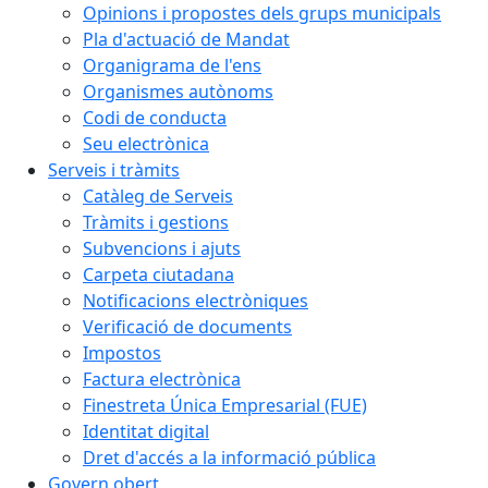
Opinions i propostes dels grups municipals
Pla d'actuació de Mandat
Organigrama de l'ens
Organismes autònoms
Codi de conducta
Seu electrònica
Serveis i tràmits
Catàleg de Serveis
Tràmits i gestions
Subvencions i ajuts
Carpeta ciutadana
Notificacions electròniques
Verificació de documents
Impostos
Factura electrònica
Finestreta Única Empresarial (FUE)
Identitat digital
Dret d'accés a la informació pública
Govern obert