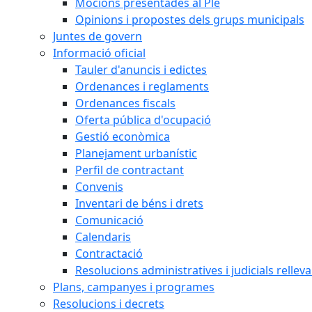
Mocions presentades al Ple
Opinions i propostes dels grups municipals
Juntes de govern
Informació oficial
Tauler d'anuncis i edictes
Ordenances i reglaments
Ordenances fiscals
Oferta pública d'ocupació
Gestió econòmica
Planejament urbanístic
Perfil de contractant
Convenis
Inventari de béns i drets
Comunicació
Calendaris
Contractació
Resolucions administratives i judicials rellev
Plans, campanyes i programes
Resolucions i decrets