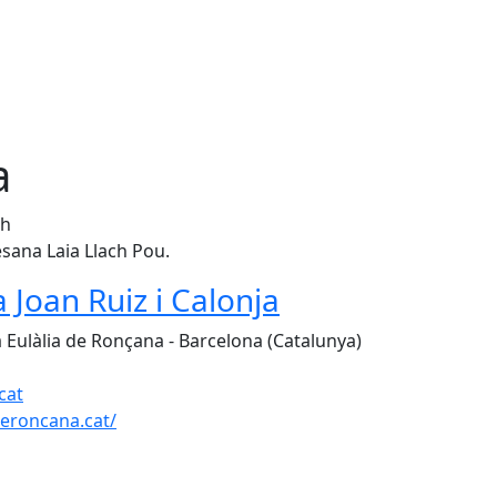
a
0h
lesana Laia Llach Pou.
 Joan Ruiz i Calonja
a Eulàlia de Ronçana - Barcelona (Catalunya)
cat
eroncana.cat/
Leaflet
| ©
OpenStreetMap
con