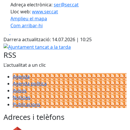
Adreça electrònica:
ser@ser.cat
Lloc web:
www.ser.cat
Amplieu el mapa
Com arribar-hi
Leaflet
| ©
OpenStreetMap
contributors
Facebook
X
+
Darrera actualització: 14.07.2026 | 10:25
−
Ajuntament tancat a la tarda
RSS
L'actualitat a un clic
Agenda
Agenda política
Avisos
Notícies
Publicacions
Adreces i telèfons