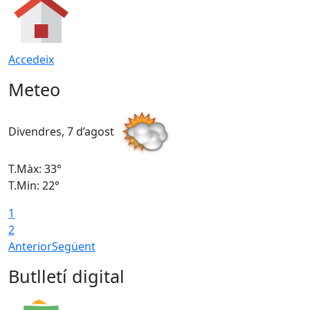
Accedeix
Meteo
Divendres, 7 d’agost
D
T.Màx: 33°
T
T.Min: 22°
T
1
2
Anterior
Següent
Butlletí digital