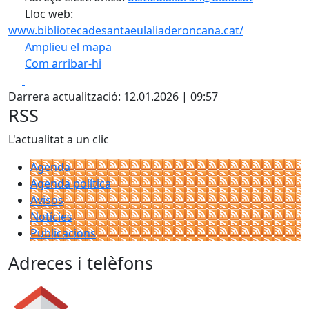
Lloc web:
www.bibliotecadesantaeulaliaderoncana.cat/
Amplieu el mapa
Com arribar-hi
Leaflet
| ©
OpenStreetMap
contributors
Facebook
X
+
Darrera actualització: 12.01.2026 | 09:57
−
RSS
L'actualitat a un clic
Agenda
Agenda política
Avisos
Notícies
Publicacions
Adreces i telèfons