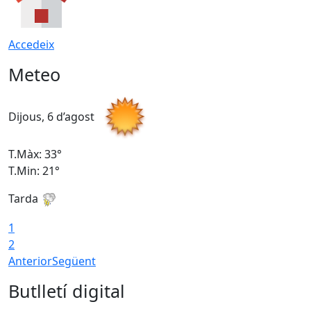
Accedeix
Meteo
Dijous, 6 d’agost
D
T.Màx: 33°
T
T.Min: 21°
T
Tarda
T
1
2
Anterior
Següent
Butlletí digital