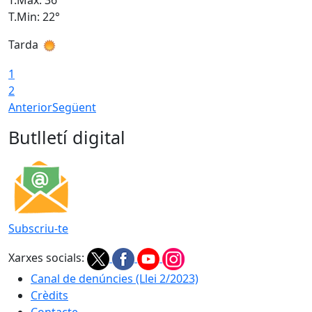
T.Màx: 36°
T
T.Min: 22°
T
Tarda
T
1
2
Anterior
Següent
Butlletí digital
Subscriu-te
Xarxes socials:
Canal de denúncies (Llei 2/2023)
Crèdits
Contacte