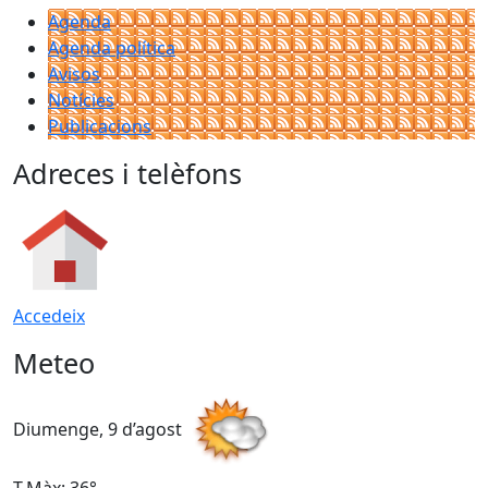
Agenda
Agenda política
Avisos
Notícies
Publicacions
Adreces i telèfons
Accedeix
Meteo
Diumenge, 9 d’agost
D