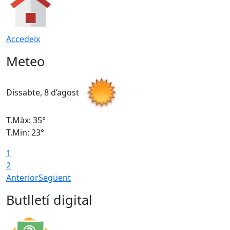
Accedeix
Meteo
Dissabte, 8 d’agost
D
T.Màx: 35°
T
T.Min: 23°
T
1
2
Anterior
Següent
Butlletí digital