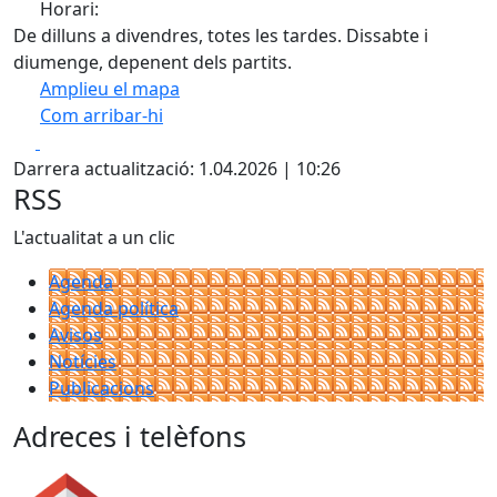
Horari:
De dilluns a divendres, totes les tardes. Dissabte i
diumenge, depenent dels partits.
Amplieu el mapa
Com arribar-hi
Leaflet
| ©
OpenStreetMap
contributors
Facebook
X
+
Darrera actualització: 1.04.2026 | 10:26
−
RSS
L'actualitat a un clic
Agenda
Agenda política
Avisos
Notícies
Publicacions
Adreces i telèfons