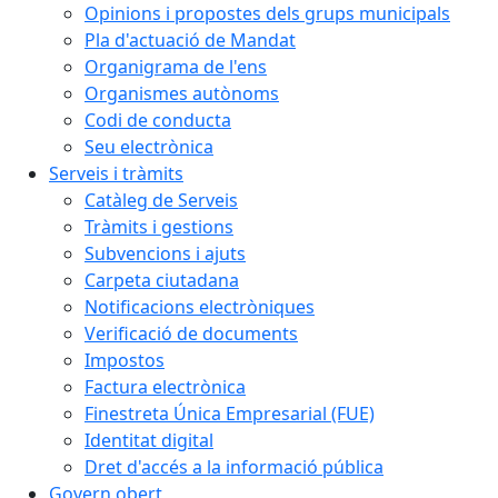
Opinions i propostes dels grups municipals
Pla d'actuació de Mandat
Organigrama de l'ens
Organismes autònoms
Codi de conducta
Seu electrònica
Serveis i tràmits
Catàleg de Serveis
Tràmits i gestions
Subvencions i ajuts
Carpeta ciutadana
Notificacions electròniques
Verificació de documents
Impostos
Factura electrònica
Finestreta Única Empresarial (FUE)
Identitat digital
Dret d'accés a la informació pública
Govern obert