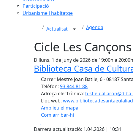
Participació
Urbanisme i habitatge
Agenda
Actualitat
Cicle Les Cançons 
Dilluns, 1 de juny de 2026 de 19:00h a 20:00
Biblioteca Casa de Cultura
Carrer Mestre Joan Batlle, 6 - 08187 Sant
Telèfon:
93 844 81 88
Adreça electrònica:
b.st.eulaliaron@diba.
Lloc web:
www.bibliotecadesantaeulaliad
Amplieu el mapa
Com arribar-hi
Facebook
X
+
Darrera actualització: 1.04.2026 | 10:31