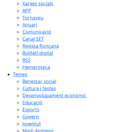
Xarxes socials
APP
Tornaveu
Anuari
Comunicació
Canal SET
Revista Ronçana
Butlletí digital
RSS
Hemeroteca
Temes
Benestar social
Cultura i festes
Desenvolupament econòmic
Educació
Esports
Govern
Joventut
Medi Ambient