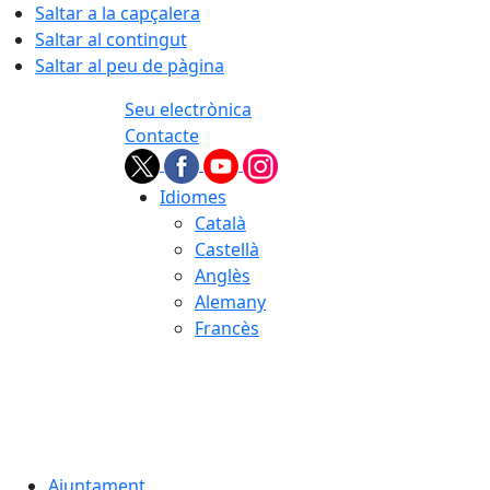
Saltar a la capçalera
Saltar al contingut
Saltar al peu de pàgina
Seu electrònica
Contacte
Idiomes
Català
Castellà
Anglès
Alemany
Francès
06.08.2026 | 12:56
Ajuntament