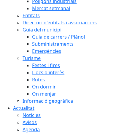
Polígons industrials
Mercat setmanal
Entitats
Directori d'entitats i associacions
Guia del municipi
Guia de carrers / Plànol
Subministraments
Emergències
Turisme
Festes i fires
Llocs d'interès
Rutes
On dormir
On menjar
Informació geogràfica
Actualitat
Notícies
Avisos
Agenda