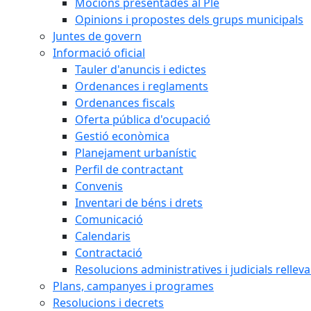
Mocions presentades al Ple
Opinions i propostes dels grups municipals
Juntes de govern
Informació oficial
Tauler d'anuncis i edictes
Ordenances i reglaments
Ordenances fiscals
Oferta pública d'ocupació
Gestió econòmica
Planejament urbanístic
Perfil de contractant
Convenis
Inventari de béns i drets
Comunicació
Calendaris
Contractació
Resolucions administratives i judicials rellev
Plans, campanyes i programes
Resolucions i decrets