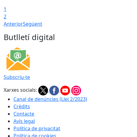
1
2
Anterior
Següent
Butlletí digital
Subscriu-te
Xarxes socials:
Canal de denúncies (Llei 2/2023)
Crèdits
Contacte
Avís legal
Política de privacitat
Política de cookies