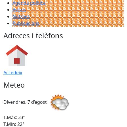
Agenda política
Avisos
Notícies
Publicacions
Adreces i telèfons
Accedeix
Meteo
Divendres, 7 d’agost
D
T.Màx: 33°
T
T.Min: 22°
T