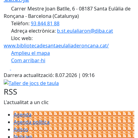
Carrer Mestre Joan Batlle, 6 - 08187 Santa Eulàlia de
Ronçana - Barcelona (Catalunya)
Telèfon:
93 844 81 88
Adreça electrònica:
b.st.eulaliaron@diba.cat
Lloc web:
www.bibliotecadesantaeulaliaderoncana.cat/
Amplieu el mapa
Com arribar-hi
Leaflet
| ©
OpenStreetMap
contributors
Facebook
X
+
Darrera actualització: 8.07.2026 | 09:16
−
Taller de jocs de taula
RSS
L'actualitat a un clic
Agenda
Agenda política
Avisos
Notícies