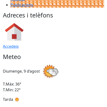
Publicacions
Adreces i telèfons
Accedeix
Meteo
Diumenge, 9 d’agost
D
T.Màx: 36°
T
T.Min: 22°
T
Tarda
T