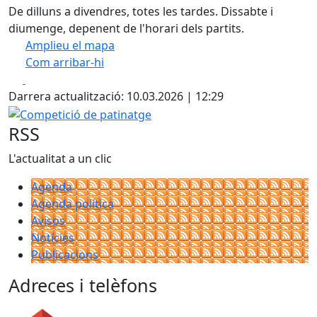
De dilluns a divendres, totes les tardes. Dissabte i
diumenge, depenent de l'horari dels partits.
Amplieu el mapa
Com arribar-hi
Leaflet
| ©
OpenStreetMap
contributors
Facebook
X
+
Darrera actualització: 10.03.2026 | 12:29
−
Competició de patinatge
RSS
L'actualitat a un clic
Agenda
Agenda política
Avisos
Notícies
Publicacions
Adreces i telèfons