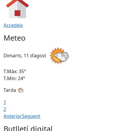
Accedeix
Meteo
Dimarts, 11 d’agost
D
T.Màx: 35°
T
T.Min: 24°
T
Tarda
T
1
2
Anterior
Següent
Butlletí digital