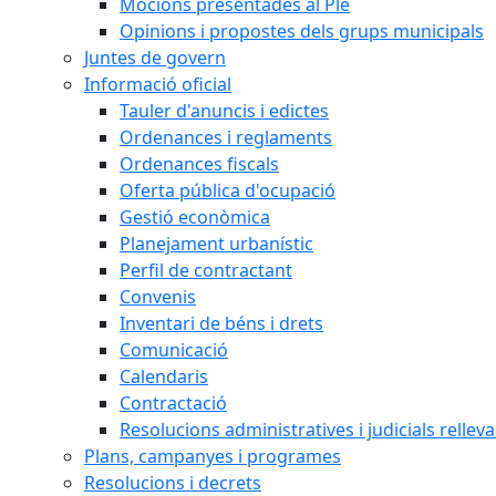
Mocions presentades al Ple
Opinions i propostes dels grups municipals
Juntes de govern
Informació oficial
Tauler d'anuncis i edictes
Ordenances i reglaments
Ordenances fiscals
Oferta pública d'ocupació
Gestió econòmica
Planejament urbanístic
Perfil de contractant
Convenis
Inventari de béns i drets
Comunicació
Calendaris
Contractació
Resolucions administratives i judicials rellev
Plans, campanyes i programes
Resolucions i decrets