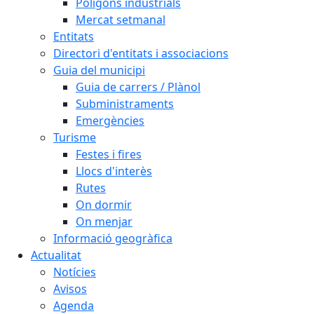
Polígons industrials
Mercat setmanal
Entitats
Directori d'entitats i associacions
Guia del municipi
Guia de carrers / Plànol
Subministraments
Emergències
Turisme
Festes i fires
Llocs d'interès
Rutes
On dormir
On menjar
Informació geogràfica
Actualitat
Notícies
Avisos
Agenda