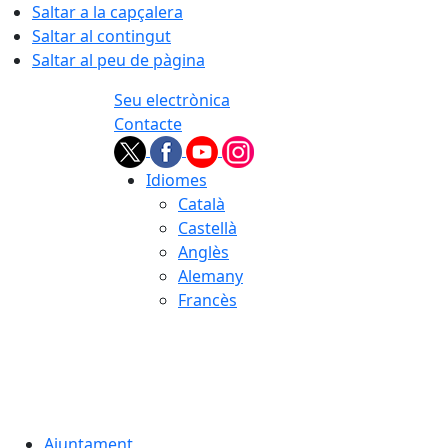
Saltar a la capçalera
Saltar al contingut
Saltar al peu de pàgina
Seu electrònica
Contacte
Idiomes
Català
Castellà
Anglès
Alemany
Francès
08.08.2026 | 19:27
Ajuntament