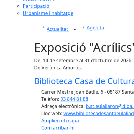
Participació
Urbanisme i habitatge
Agenda
Actualitat
Exposició "Acrílics
Del 14 de setembre al 31 d’octubre de 2026
De Verònica Amorós.
Biblioteca Casa de Cultura
Carrer Mestre Joan Batlle, 6 - 08187 Sant
Telèfon:
93 844 81 88
Adreça electrònica:
b.st.eulaliaron@diba.
Lloc web:
www.bibliotecadesantaeulaliad
Amplieu el mapa
Com arribar-hi