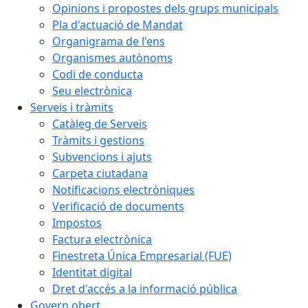
Opinions i propostes dels grups municipals
Pla d'actuació de Mandat
Organigrama de l'ens
Organismes autònoms
Codi de conducta
Seu electrònica
Serveis i tràmits
Catàleg de Serveis
Tràmits i gestions
Subvencions i ajuts
Carpeta ciutadana
Notificacions electròniques
Verificació de documents
Impostos
Factura electrònica
Finestreta Única Empresarial (FUE)
Identitat digital
Dret d'accés a la informació pública
Govern obert