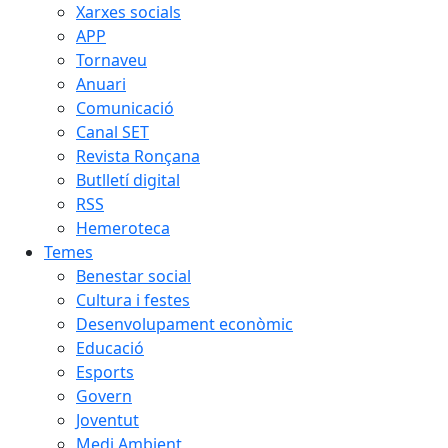
Xarxes socials
APP
Tornaveu
Anuari
Comunicació
Canal SET
Revista Ronçana
Butlletí digital
RSS
Hemeroteca
Temes
Benestar social
Cultura i festes
Desenvolupament econòmic
Educació
Esports
Govern
Joventut
Medi Ambient