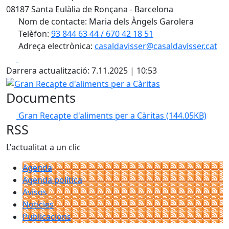
08187 Santa Eulàlia de Ronçana - Barcelona
Nom de contacte: Maria dels Àngels Garolera
Telèfon:
93 844 63 44 / 670 42 18 51
Adreça electrònica:
casaldavisser@casaldavisser.cat
Facebook
X
Darrera actualització: 7.11.2025 | 10:53
Gran Recapte d'aliments per a Càritas
Documents
Gran Recapte d'aliments per a Càritas
(144.05KB)
RSS
L'actualitat a un clic
Agenda
Agenda política
Avisos
Notícies
Publicacions