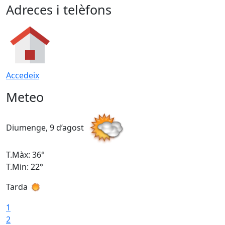
Adreces i telèfons
Accedeix
Meteo
Diumenge, 9 d’agost
D
T.Màx: 36°
T
T.Min: 22°
T
Tarda
T
1
2