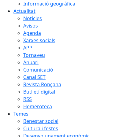
Informació geogràfica
Actualitat
Notícies
Avisos
Agenda
Xarxes socials
APP
Tornaveu
Anuari
Comunicació
Canal SET
Revista Ronçana
Butlletí digital
RSS
Hemeroteca
Temes
Benestar social
Cultura i festes
Desenvolupament econòmic