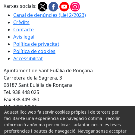
Xarxes socials:
Canal de denúncies (Llei 2/2023)
Crèdits
Contacte
Avís legal
Política de privacitat
Política de cookies
Accessibilitat
Ajuntament de Sant Eulàlia de Ronçana
Carretera de la Sagrera, 3
08187 Sant Eulàlia de Ronçana
Tel. 938 448 025
Fax 938 449 380
NIF P0824800G
Aquest lloc web fa servir cookies pròpies i de tercers per
Amb la col·laboració de:
facilitar-te una experiència de navegació òptima i recollir
informació anònima per millorar i adaptar-nos a les teves
preferències i pautes de navegació. Navegar sense acceptar