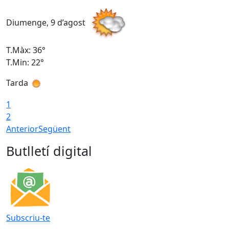
Diumenge, 9 d’agost
D
T.Màx: 36°
T
T.Min: 22°
T
Tarda
T
1
2
Anterior
Següent
Butlletí digital
Subscriu-te