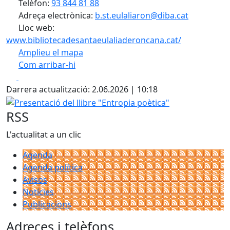
Telèfon:
93 844 81 88
Adreça electrònica:
b.st.eulaliaron@diba.cat
Lloc web:
www.bibliotecadesantaeulaliaderoncana.cat/
Amplieu el mapa
Com arribar-hi
Leaflet
| ©
OpenStreetMap
contributors
Facebook
X
+
Darrera actualització: 2.06.2026 | 10:18
−
Presentació del llibre "Entropia poètica"
RSS
L'actualitat a un clic
Agenda
Agenda política
Avisos
Notícies
Publicacions
Adreces i telèfons