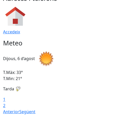
Accedeix
Meteo
Dijous, 6 d’agost
D
T.Màx: 33°
T
T.Min: 21°
T
Tarda
T
1
2
Anterior
Següent