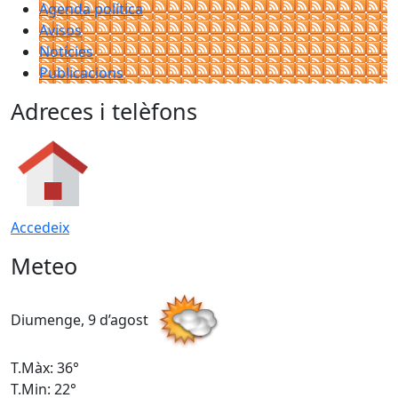
Agenda política
Avisos
Notícies
Publicacions
Adreces i telèfons
Accedeix
Meteo
Diumenge, 9 d’agost
D
T.Màx: 36°
T
T.Min: 22°
T