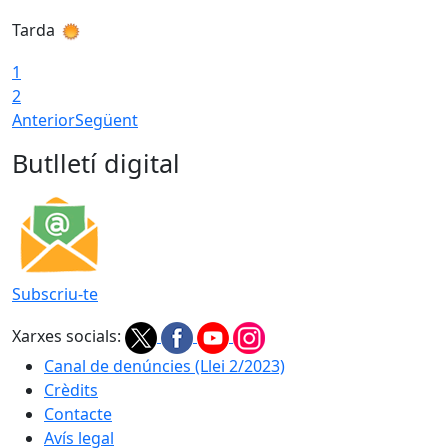
Tarda
T
1
2
Anterior
Següent
Butlletí digital
Subscriu-te
Xarxes socials:
Canal de denúncies (Llei 2/2023)
Crèdits
Contacte
Avís legal