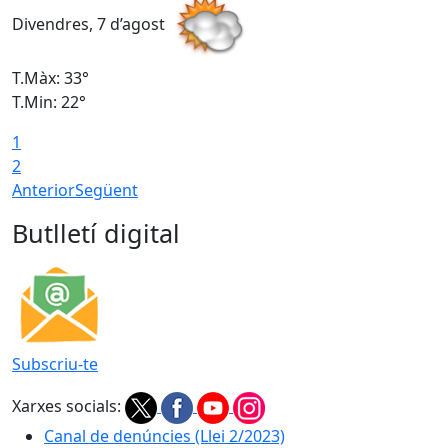
Divendres, 7 d’agost
D
T.Màx: 33°
T
T.Min: 22°
T
1
2
Anterior
Següent
Butlletí digital
Subscriu-te
Xarxes socials:
Canal de denúncies (Llei 2/2023)