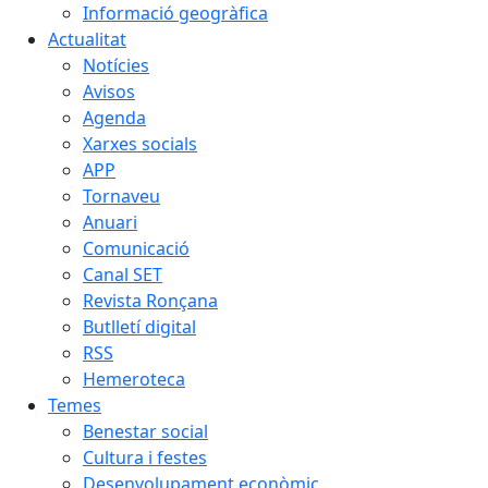
Informació geogràfica
Actualitat
Notícies
Avisos
Agenda
Xarxes socials
APP
Tornaveu
Anuari
Comunicació
Canal SET
Revista Ronçana
Butlletí digital
RSS
Hemeroteca
Temes
Benestar social
Cultura i festes
Desenvolupament econòmic