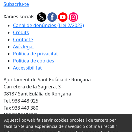
Subscriu-te
Xarxes socials:
Canal de denúncies (Llei 2/2023)
Crèdits
Contacte
Avís legal
Política de privacitat
Política de cookies
Accessibilitat
Ajuntament de Sant Eulàlia de Ronçana
Carretera de la Sagrera, 3
08187 Sant Eulàlia de Ronçana
Tel. 938 448 025
Fax 938 449 380
NIF P0824800G
Aquest lloc web fa servir cookies pròpies i de tercers per
Amb la col·laboració de:
facilitar-te una experiència de navegació òptima i recollir