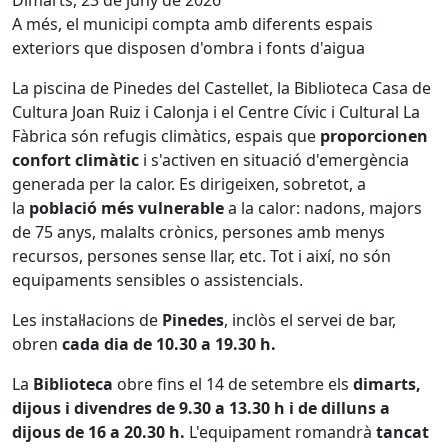
Dimarts, 23 de juny de 2026
A més, el municipi compta amb diferents espais
exteriors que disposen d'ombra i fonts d'aigua
La piscina de Pinedes del Castellet, la Biblioteca Casa de
Cultura Joan Ruiz i Calonja i el Centre Cívic i Cultural La
Fàbrica són refugis climàtics, espais que
proporcionen
confort climàtic
i s'activen en situació d'emergència
generada per la calor. Es dirigeixen, sobretot, a
la
població més vulnerable
a la calor: nadons, majors
de 75 anys, malalts crònics, persones amb menys
recursos, persones sense llar, etc. Tot i així, no són
equipaments sensibles o assistencials.
Les instal·lacions de
Pinedes
, inclòs el servei de bar,
obren
cada dia de 10.30 a 19.30 h.
La
Biblioteca
obre fins el 14 de setembre els
dimarts,
dijous i divendres de 9.30 a 13.30 h i de dilluns a
dijous de 16 a 20.30 h.
L'equipament romandrà
tancat