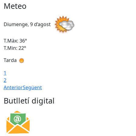
Meteo
Diumenge, 9 d’agost
D
T.Màx: 36°
T
T.Min: 22°
T
Tarda
T
1
2
Anterior
Següent
Butlletí digital