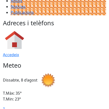
Avisos
Notícies
Publicacions
Adreces i telèfons
Accedeix
Meteo
Dissabte, 8 d’agost
D
T.Màx: 35°
T
T.Min: 23°
T
1