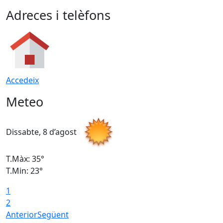
Adreces i telèfons
Accedeix
Meteo
Dissabte, 8 d’agost
D
T.Màx: 35°
T
T.Min: 23°
T
1
2
Anterior
Següent