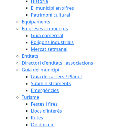
Història
El municipi en xifres
Patrimoni cultural
Equipaments
Empreses i comerços
Guia comercial
Polígons industrials
Mercat setmanal
Entitats
Directori d'entitats i associacions
Guia del municipi
Guia de carrers / Plànol
Subministraments
Emergències
Turisme
Festes i fires
Llocs d'interès
Rutes
On dormir