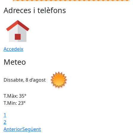
Adreces i telèfons
Accedeix
Meteo
Dissabte, 8 d’agost
D
T.Màx: 35°
T
T.Min: 23°
T
1
2
Anterior
Següent