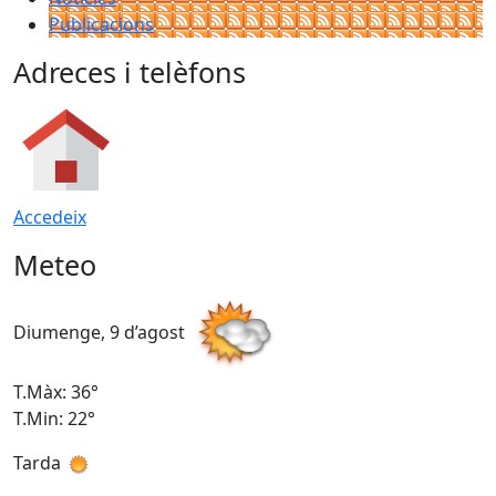
Publicacions
Adreces i telèfons
Accedeix
Meteo
Diumenge, 9 d’agost
D
T.Màx: 36°
T
T.Min: 22°
T
Tarda
T