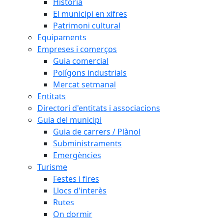
Història
El municipi en xifres
Patrimoni cultural
Equipaments
Empreses i comerços
Guia comercial
Polígons industrials
Mercat setmanal
Entitats
Directori d'entitats i associacions
Guia del municipi
Guia de carrers / Plànol
Subministraments
Emergències
Turisme
Festes i fires
Llocs d'interès
Rutes
On dormir