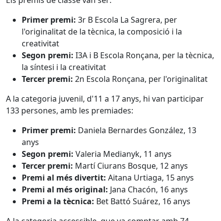
Els premis de classe van ser:
Primer premi:
3r B Escola La Sagrera, per
l'originalitat de la tècnica, la composició i la
creativitat
Segon premi:
I3A i B Escola Ronçana, per la tècnica,
la síntesi i la creativitat
Tercer premi:
2n Escola Ronçana, per l'originalitat
A la categoria juvenil, d'11 a 17 anys, hi van participar
133 persones, amb les premiades:
Primer premi:
Daniela Bernardes González, 13
anys
Segon premi:
Valeria Medianyk, 11 anys
Tercer premi:
Martí Ciurans Bosque, 12 anys
Premi al més divertit:
Aitana Urtiaga, 15 anys
Premi al més original:
Jana Chacón, 16 anys
Premi a la tècnica:
Bet Battó Suárez, 16 anys