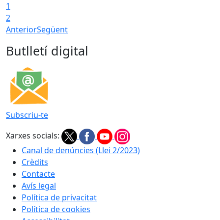
1
2
Anterior
Següent
Butlletí digital
Subscriu-te
Xarxes socials:
Canal de denúncies (Llei 2/2023)
Crèdits
Contacte
Avís legal
Política de privacitat
Política de cookies