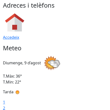
Adreces i telèfons
Accedeix
Meteo
Diumenge, 9 d’agost
D
T.Màx: 36°
T
T.Min: 22°
T
Tarda
T
1
2