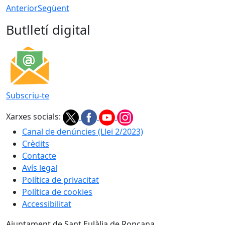
Anterior
Següent
Butlletí digital
Subscriu-te
Xarxes socials:
Canal de denúncies (Llei 2/2023)
Crèdits
Contacte
Avís legal
Política de privacitat
Política de cookies
Accessibilitat
Ajuntament de Sant Eulàlia de Ronçana