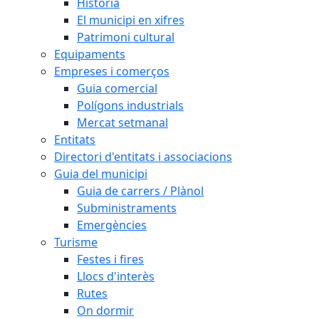
Història
El municipi en xifres
Patrimoni cultural
Equipaments
Empreses i comerços
Guia comercial
Polígons industrials
Mercat setmanal
Entitats
Directori d'entitats i associacions
Guia del municipi
Guia de carrers / Plànol
Subministraments
Emergències
Turisme
Festes i fires
Llocs d'interès
Rutes
On dormir