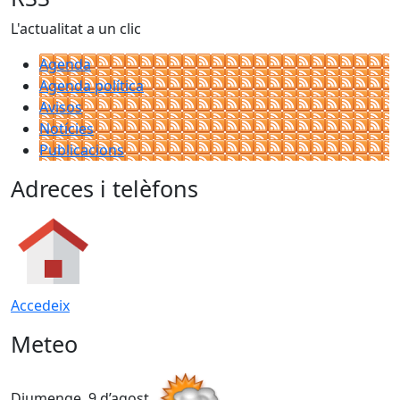
L'actualitat a un clic
Agenda
Agenda política
Avisos
Notícies
Publicacions
Adreces i telèfons
Accedeix
Meteo
Diumenge, 9 d’agost
D