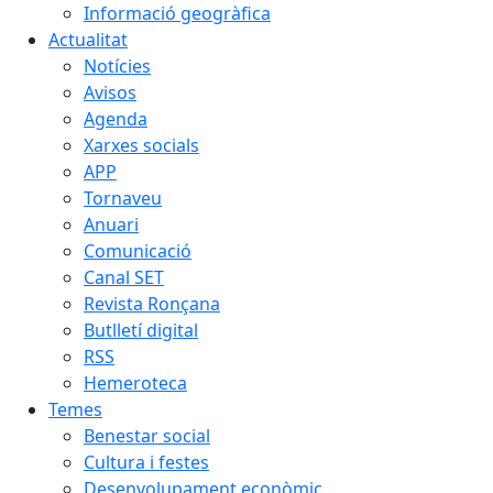
Informació geogràfica
Actualitat
Notícies
Avisos
Agenda
Xarxes socials
APP
Tornaveu
Anuari
Comunicació
Canal SET
Revista Ronçana
Butlletí digital
RSS
Hemeroteca
Temes
Benestar social
Cultura i festes
Desenvolupament econòmic