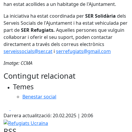
han estat acollides a un habitatge de l'Ajuntament.
La iniciativa ha estat coordinada per
SER Solidària
dels
Serveis Socials de l'Ajuntament i ha estat vehiculada per
part de
SER Refugiats.
Aquelles persones que vulguin
col·laborar i oferir el seu suport, poden contactar
directament a través dels correus electrònics
serveissocials@ser.cat
i
serrefugiats@gmail.com
Imatge: CCMA
Contingut relacionat
Temes
Benestar social
Facebook
X
Darrera actualització: 20.02.2025 | 20:06
Refugiats Ucraïna
RSS