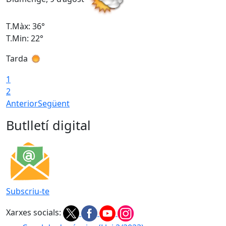
T.Màx: 36°
T
T.Min: 22°
T
Tarda
T
1
2
Anterior
Següent
Butlletí digital
Subscriu-te
Xarxes socials: