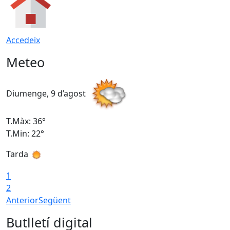
Accedeix
Meteo
Diumenge, 9 d’agost
D
T.Màx: 36°
T
T.Min: 22°
T
Tarda
T
1
2
Anterior
Següent
Butlletí digital