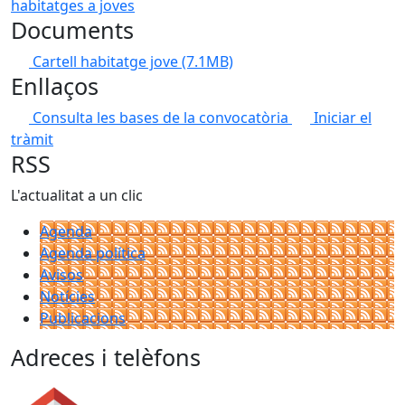
Documents
Cartell habitatge jove
(7.1MB)
Enllaços
Consulta les bases de la convocatòria
Iniciar el
tràmit
RSS
L'actualitat a un clic
Agenda
Agenda política
Avisos
Notícies
Publicacions
Adreces i telèfons