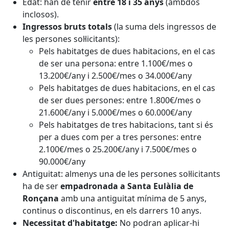
Edat: han de tenir
entre 18 i 35 anys
(ambdós
inclosos).
Ingressos bruts totals
(la suma dels ingressos de
les persones sol·licitants):
Pels habitatges de dues habitacions, en el cas
de ser una persona: entre 1.100€/mes o
13.200€/any i 2.500€/mes o 34.000€/any
Pels habitatges de dues habitacions, en el cas
de ser dues persones: entre 1.800€/mes o
21.600€/any i 5.000€/mes o 60.000€/any
Pels habitatges de tres habitacions, tant si és
per a dues com per a tres persones: entre
2.100€/mes o 25.200€/any i 7.500€/mes o
90.000€/any
Antiguitat: almenys una de les persones sol·licitants
ha de ser
empadronada a Santa Eulàlia de
Ronçana
amb una antiguitat mínima de 5 anys,
continus o discontinus, en els darrers 10 anys.
Necessitat d'habitatge:
No podran aplicar-hi