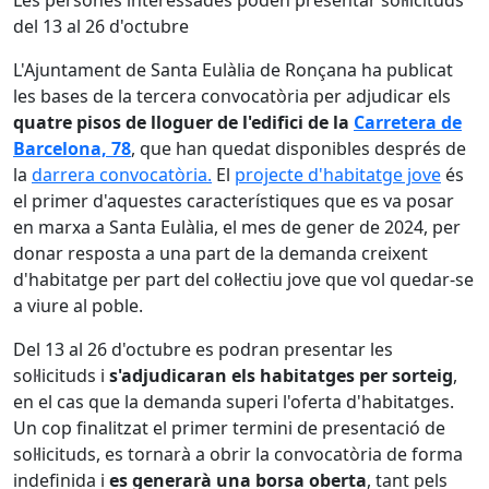
Les persones interessades poden presentar sol·licituds
del 13 al 26 d'octubre
L'Ajuntament de Santa Eulàlia de Ronçana ha publicat
les bases de la tercera convocatòria per adjudicar els
quatre pisos de lloguer de l'edifici de la
Carretera de
Barcelona, 78
, que han quedat disponibles després de
la
darrera convocatòria.
El
projecte d'habitatge jove
és
el primer d'aquestes característiques que es va posar
en marxa a Santa Eulàlia, el mes de gener de 2024, per
donar resposta a una part de la demanda creixent
d'habitatge per part del col·lectiu jove que vol quedar-se
a viure al poble.
Del 13 al 26 d'octubre es podran presentar les
sol·licituds i
s'adjudicaran els habitatges per sorteig
,
en el cas que la demanda superi l'oferta d'habitatges.
Un cop finalitzat el primer termini de presentació de
sol·licituds, es tornarà a obrir la convocatòria de forma
indefinida i
es generarà una borsa oberta
, tant pels