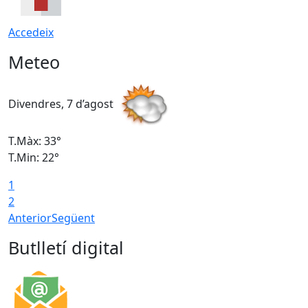
Accedeix
Meteo
Divendres, 7 d’agost
D
T.Màx: 33°
T
T.Min: 22°
T
1
2
Anterior
Següent
Butlletí digital