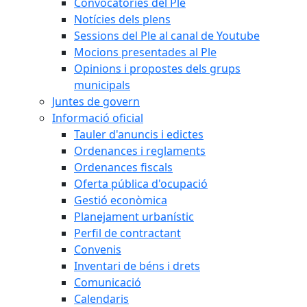
Convocatòries del Ple
Notícies dels plens
Sessions del Ple al canal de Youtube
Mocions presentades al Ple
Opinions i propostes dels grups
municipals
Juntes de govern
Informació oficial
Tauler d'anuncis i edictes
Ordenances i reglaments
Ordenances fiscals
Oferta pública d'ocupació
Gestió econòmica
Planejament urbanístic
Perfil de contractant
Convenis
Inventari de béns i drets
Comunicació
Calendaris