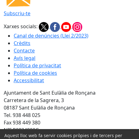
Subscriu-te
Xarxes socials:
Canal de denúncies (Llei 2/2023)
Crèdits
Contacte
Avís legal
Política de privacitat
Política de cookies
Accessibilitat
Ajuntament de Sant Eulàlia de Ronçana
Carretera de la Sagrera, 3
08187 Sant Eulàlia de Ronçana
Tel. 938 448 025
Fax 938 449 380
NIF P0824800G
Aquest lloc web fa servir cookies pròpies i de tercers per