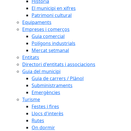
Història
El municipi en xifres
Patrimoni cultural
Equipaments
Empreses i comerços
Guia comercial
Polígons industrials
Mercat setmanal
Entitats
Directori d'entitats i associacions
Guia del municipi
Guia de carrers / Plànol
Subministraments
Emergències
Turisme
Festes i fires
Llocs d'interès
Rutes
On dormir