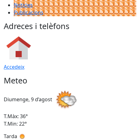
Notícies
Publicacions
Adreces i telèfons
Accedeix
Meteo
Diumenge, 9 d’agost
D
T.Màx: 36°
T
T.Min: 22°
T
Tarda
T