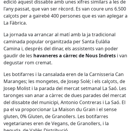
edició aquest dissabte amb unes xifres similars a les de
l'any passat, que van ser rècord. Es van coure uns 6.500
calçots per a gairebé 400 persones que es van aplegar a
La Fàbrica.
La jornada va arrancar al matí amb la ja tradicional
caminada popular organitzada per Santa Eulàlia
Camina i, després del dinar, els assistents van poder
gaudir de les
havaneres a càrrec de Nous Indrets
i van
degustar rom cremat.
Les botifarres i la cansalada eren de la Carnisseria Can
Maranges; les mongetes, de Josep Solé; i els calçots, de
Josep Molist i la parada del mercat setmanal La Saó. Les
taronges van anar a càrrec de dues parades del mercat
del dissabte del municipi, Antonio Contreras i La Saó. El
pa el va proporcionar La Maison du Grain i el sense
gluten, 0% Gluten, de Granollers. Les botifarres
vegetarianes eren de Vegans, de Granollers, i la
beguda, de Vallès Distribució.