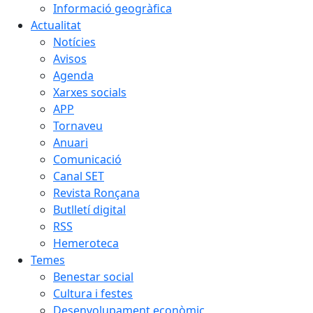
Informació geogràfica
Actualitat
Notícies
Avisos
Agenda
Xarxes socials
APP
Tornaveu
Anuari
Comunicació
Canal SET
Revista Ronçana
Butlletí digital
RSS
Hemeroteca
Temes
Benestar social
Cultura i festes
Desenvolupament econòmic