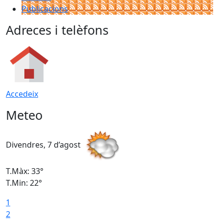
Publicacions
Adreces i telèfons
Accedeix
Meteo
Divendres, 7 d’agost
D
T.Màx: 33°
T
T.Min: 22°
T
1
2