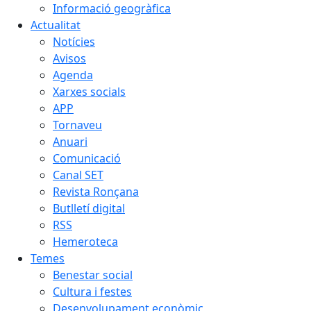
Informació geogràfica
Actualitat
Notícies
Avisos
Agenda
Xarxes socials
APP
Tornaveu
Anuari
Comunicació
Canal SET
Revista Ronçana
Butlletí digital
RSS
Hemeroteca
Temes
Benestar social
Cultura i festes
Desenvolupament econòmic