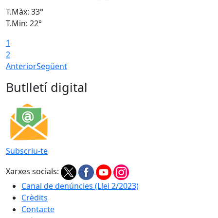
T.Màx: 33°
T
T.Min: 22°
T
1
2
Anterior
Següent
Butlletí digital
Subscriu-te
Xarxes socials:
Canal de denúncies (Llei 2/2023)
Crèdits
Contacte