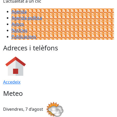
L'actualitat a un clic
Agenda
Agenda política
Avisos
Notícies
Publicacions
Adreces i telèfons
Accedeix
Meteo
Divendres, 7 d’agost
D