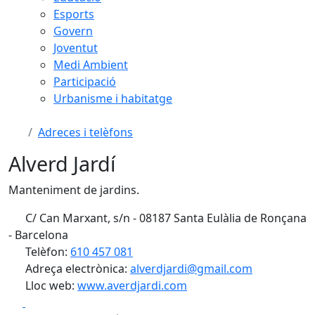
Esports
Govern
Joventut
Medi Ambient
Participació
Urbanisme i habitatge
Adreces i telèfons
Alverd Jardí
Manteniment de jardins.
C/ Can Marxant, s/n - 08187 Santa Eulàlia de Ronçana
- Barcelona
Telèfon:
610 457 081
Adreça electrònica:
alverdjardi@gmail.com
Lloc web:
www.averdjardi.com
Facebook
X