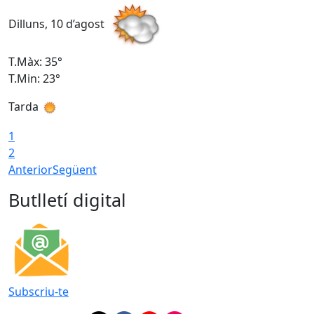
Dilluns, 10 d’agost
D
T.Màx: 35°
T
T.Min: 23°
T
Tarda
T
1
2
Anterior
Següent
Butlletí digital
Subscriu-te