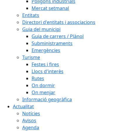
Polígons industrials
Mercat setmanal
Entitats
Directori d'entitats i associacions
Guia del municipi
Guia de carrers / Plànol
Subministraments
Emergències
Turisme
Festes i fires
Llocs d'interès
Rutes
On dormir
On menjar
Informació geogràfica
Actualitat
Notícies
Avisos
Agenda