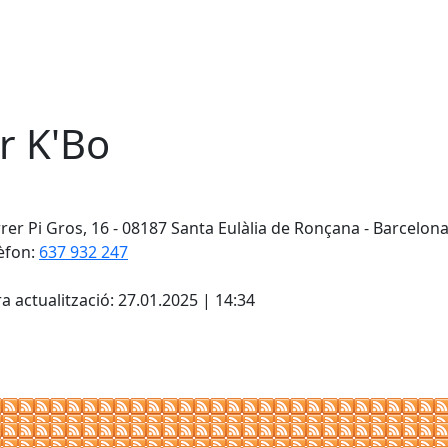
r K'Bo
rer Pi Gros, 16 - 08187 Santa Eulàlia de Ronçana - Barcelon
èfon:
637 932 247
cebook
X
a actualització: 27.01.2025 | 14:34