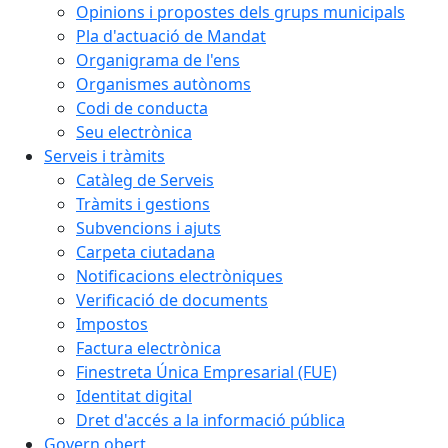
Opinions i propostes dels grups municipals
Pla d'actuació de Mandat
Organigrama de l'ens
Organismes autònoms
Codi de conducta
Seu electrònica
Serveis i tràmits
Catàleg de Serveis
Tràmits i gestions
Subvencions i ajuts
Carpeta ciutadana
Notificacions electròniques
Verificació de documents
Impostos
Factura electrònica
Finestreta Única Empresarial (FUE)
Identitat digital
Dret d'accés a la informació pública
Govern obert