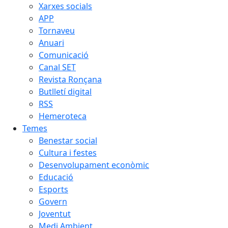
Xarxes socials
APP
Tornaveu
Anuari
Comunicació
Canal SET
Revista Ronçana
Butlletí digital
RSS
Hemeroteca
Temes
Benestar social
Cultura i festes
Desenvolupament econòmic
Educació
Esports
Govern
Joventut
Medi Ambient