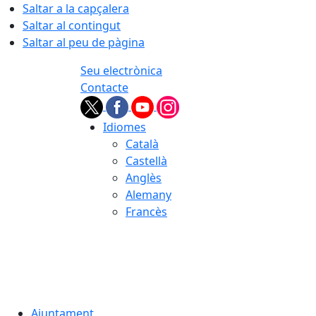
Saltar a la capçalera
Saltar al contingut
Saltar al peu de pàgina
Seu electrònica
Contacte
Idiomes
Català
Castellà
Anglès
Alemany
Francès
08.08.2026 | 11:19
Ajuntament