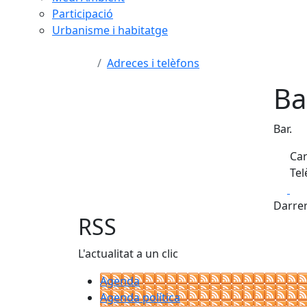
Participació
Urbanisme i habitatge
Adreces i telèfons
Ba
Bar.
Car
Tel
Fa
Darrer
RSS
L'actualitat a un clic
Agenda
Agenda política