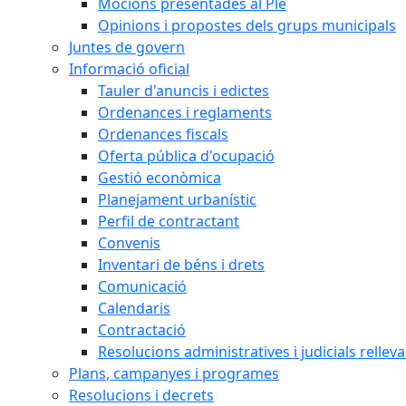
Mocions presentades al Ple
Opinions i propostes dels grups municipals
Juntes de govern
Informació oficial
Tauler d'anuncis i edictes
Ordenances i reglaments
Ordenances fiscals
Oferta pública d'ocupació
Gestió econòmica
Planejament urbanístic
Perfil de contractant
Convenis
Inventari de béns i drets
Comunicació
Calendaris
Contractació
Resolucions administratives i judicials rellev
Plans, campanyes i programes
Resolucions i decrets