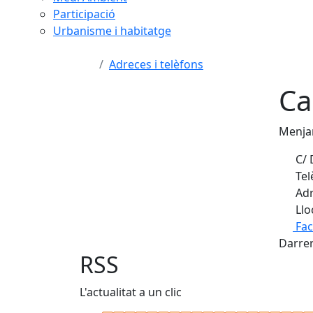
Participació
Urbanisme i habitatge
Adreces i telèfons
Ca
Menjar
C/ 
Tel
Adr
Llo
Fa
Darrer
RSS
L'actualitat a un clic