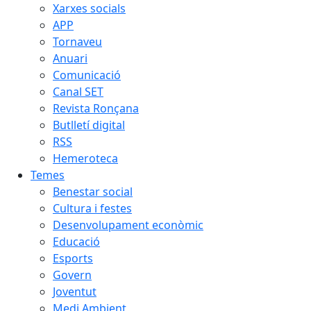
Xarxes socials
APP
Tornaveu
Anuari
Comunicació
Canal SET
Revista Ronçana
Butlletí digital
RSS
Hemeroteca
Temes
Benestar social
Cultura i festes
Desenvolupament econòmic
Educació
Esports
Govern
Joventut
Medi Ambient