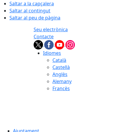
Saltar a la capçalera
Saltar al contingut
Saltar al peu de pàgina
Seu electrònica
Contacte
Idiomes
Català
Castellà
Anglès
Alemany
Francès
06.08.2026 | 04:08
Ajuntament