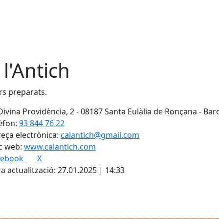
 l'Antich
s preparats.
Divina Providència, 2 - 08187 Santa Eulàlia de Ronçana - Bar
èfon:
93 844 76 22
eça electrònica:
calantich@gmail.com
c web:
www.calantich.com
cebook
X
a actualització: 27.01.2025 | 14:33