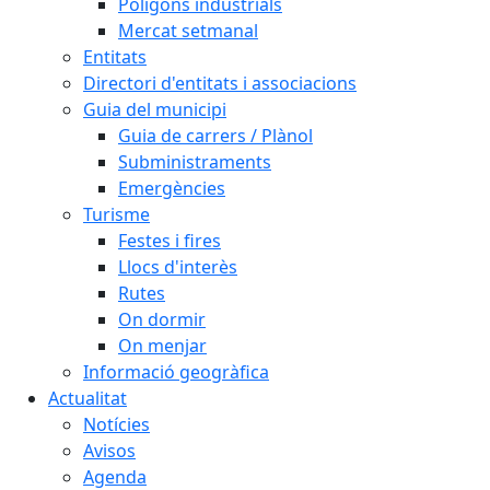
Polígons industrials
Mercat setmanal
Entitats
Directori d'entitats i associacions
Guia del municipi
Guia de carrers / Plànol
Subministraments
Emergències
Turisme
Festes i fires
Llocs d'interès
Rutes
On dormir
On menjar
Informació geogràfica
Actualitat
Notícies
Avisos
Agenda