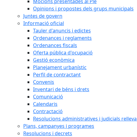
Mocions presentades al Ple
Opinions i propostes dels grups municipals
Juntes de govern
Informació oficial
Tauler d'anuncis i edictes
Ordenances i reglaments
Ordenances fiscals
Oferta pública d'ocupació
Gestió econòmica
Planejament urbanístic
Perfil de contractant
Convenis
Inventari de béns i drets
Comunicació
Calendaris
Contractació
Resolucions administratives i judicials rellev
Plans, campanyes i programes
Resolucions i decrets