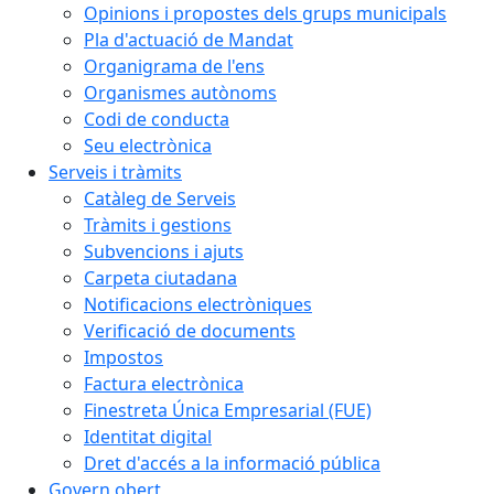
Opinions i propostes dels grups municipals
Pla d'actuació de Mandat
Organigrama de l'ens
Organismes autònoms
Codi de conducta
Seu electrònica
Serveis i tràmits
Catàleg de Serveis
Tràmits i gestions
Subvencions i ajuts
Carpeta ciutadana
Notificacions electròniques
Verificació de documents
Impostos
Factura electrònica
Finestreta Única Empresarial (FUE)
Identitat digital
Dret d'accés a la informació pública
Govern obert