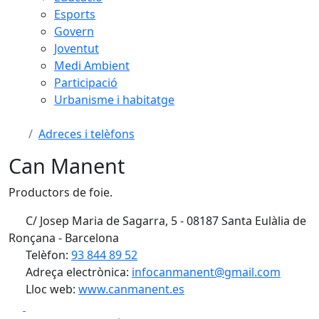
Esports
Govern
Joventut
Medi Ambient
Participació
Urbanisme i habitatge
Adreces i telèfons
Can Manent
Productors de foie.
C/ Josep Maria de Sagarra, 5 - 08187 Santa Eulàlia de
Ronçana - Barcelona
Telèfon:
93 844 89 52
Adreça electrònica:
infocanmanent@gmail.com
Lloc web:
www.canmanent.es
Facebook
X