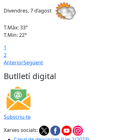
Divendres, 7 d’agost
D
T.Màx: 33°
T
T.Min: 22°
T
1
2
Anterior
Següent
Butlletí digital
Subscriu-te
Xarxes socials:
Canal de denúncies (Llei 2/2023)