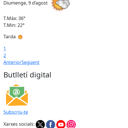
Diumenge, 9 d’agost
D
T.Màx: 36°
T
T.Min: 22°
T
Tarda
T
1
2
Anterior
Següent
Butlletí digital
Subscriu-te
Xarxes socials: