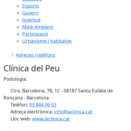
Esports
Govern
Joventut
Medi Ambient
Participació
Urbanisme i habitatge
Adreces i telèfons
Clínica del Peu
Podologia.
Ctra. Barcelona, 78, 1C - 08187 Santa Eulàlia de
Ronçana - Barcelona
Telèfon:
93 844 96 53
Adreça electrònica:
info@laclinica.cat
Lloc web:
www.laclinica.cat
Facebook
X