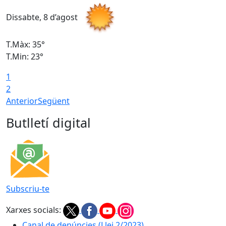
Dissabte, 8 d’agost
D
T.Màx: 35°
T
T.Min: 23°
T
1
2
Anterior
Següent
Butlletí digital
Subscriu-te
Xarxes socials:
Canal de denúncies (Llei 2/2023)