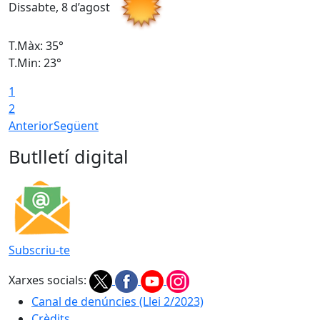
Dissabte, 8 d’agost
D
T.Màx: 35°
T
T.Min: 23°
T
1
2
Anterior
Següent
Butlletí digital
Subscriu-te
Xarxes socials:
Canal de denúncies (Llei 2/2023)
Crèdits