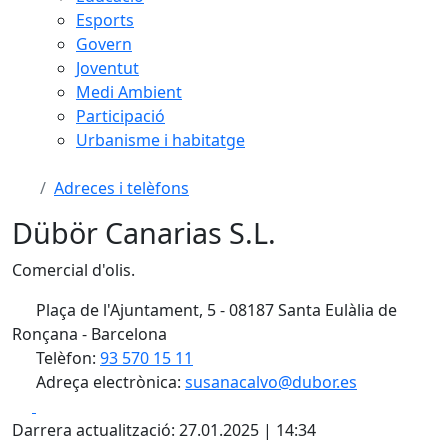
Esports
Govern
Joventut
Medi Ambient
Participació
Urbanisme i habitatge
Adreces i telèfons
Dübör Canarias S.L.
Comercial d'olis.
Plaça de l'Ajuntament, 5 - 08187 Santa Eulàlia de
Ronçana - Barcelona
Telèfon:
93 570 15 11
Adreça electrònica:
susanacalvo@dubor.es
Facebook
X
Darrera actualització: 27.01.2025 | 14:34