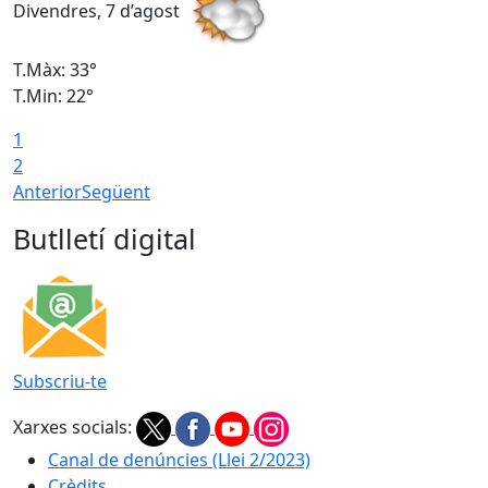
Divendres, 7 d’agost
D
T.Màx: 33°
T
T.Min: 22°
T
1
2
Anterior
Següent
Butlletí digital
Subscriu-te
Xarxes socials:
Canal de denúncies (Llei 2/2023)
Crèdits