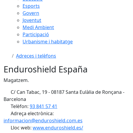
Esports
Govern
Joventut
Medi Ambient
Participació
Urbanisme i habitatge
Adreces i telèfons
Enduroshield España
Magatzem.
C/ Can Tabac, 19 - 08187 Santa Eulàlia de Ronçana -
Barcelona
Telèfon:
93 841 57 41
Adreça electrònica:
informacion@enduroshield.com.es
Lloc web:
www.enduroshield.es/