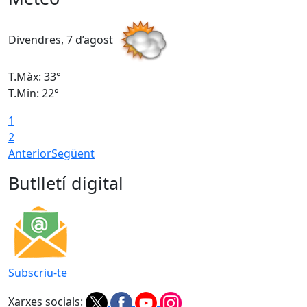
Divendres, 7 d’agost
D
T.Màx: 33°
T
T.Min: 22°
T
1
2
Anterior
Següent
Butlletí digital
Subscriu-te
Xarxes socials: