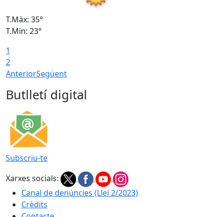
T.Màx: 35°
T
T.Min: 23°
T
1
2
Anterior
Següent
Butlletí digital
Subscriu-te
Xarxes socials:
Canal de denúncies (Llei 2/2023)
Crèdits
Contacte