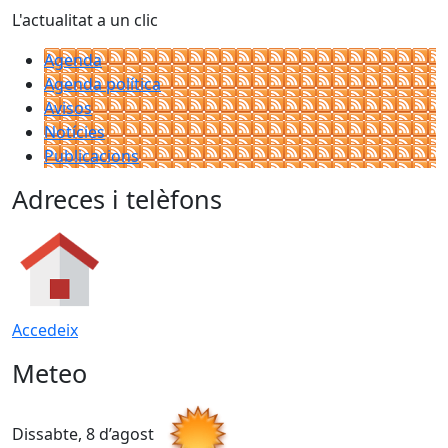
L'actualitat a un clic
Agenda
Agenda política
Avisos
Notícies
Publicacions
Adreces i telèfons
Accedeix
Meteo
Dissabte, 8 d’agost
D