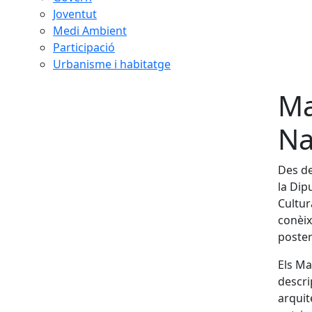
Joventut
Medi Ambient
Participació
Urbanisme i habitatge
Ma
Na
Des de
la Dip
Cultur
conèix
poster
Els Ma
descri
arquit