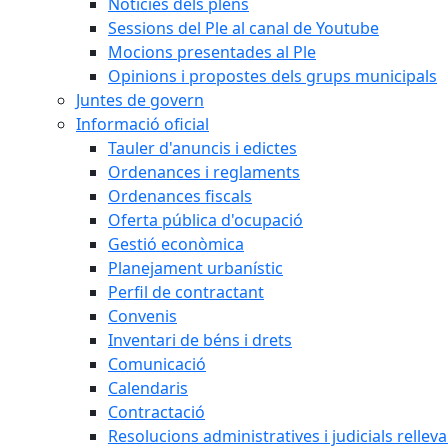
Notícies dels plens
Sessions del Ple al canal de Youtube
Mocions presentades al Ple
Opinions i propostes dels grups municipals
Juntes de govern
Informació oficial
Tauler d'anuncis i edictes
Ordenances i reglaments
Ordenances fiscals
Oferta pública d'ocupació
Gestió econòmica
Planejament urbanístic
Perfil de contractant
Convenis
Inventari de béns i drets
Comunicació
Calendaris
Contractació
Resolucions administratives i judicials rellev