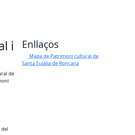
l i
Enllaços
Mapa de Patrimoni cultural de
Santa Eulàlia de Ronçana
ural de
moni
 del