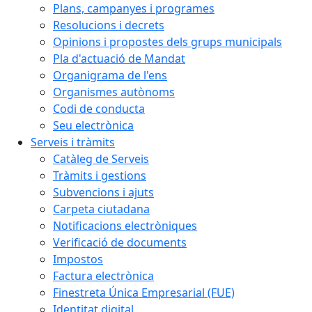
Plans, campanyes i programes
Resolucions i decrets
Opinions i propostes dels grups municipals
Pla d'actuació de Mandat
Organigrama de l'ens
Organismes autònoms
Codi de conducta
Seu electrònica
Serveis i tràmits
Catàleg de Serveis
Tràmits i gestions
Subvencions i ajuts
Carpeta ciutadana
Notificacions electròniques
Verificació de documents
Impostos
Factura electrònica
Finestreta Única Empresarial (FUE)
Identitat digital